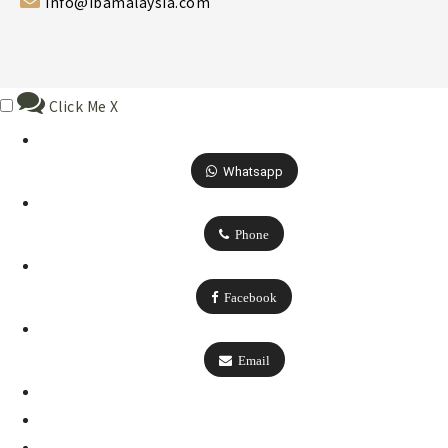
info@ibamalaysia.com
Click Me
X
Whatsapp
Phone
Facebook
Email